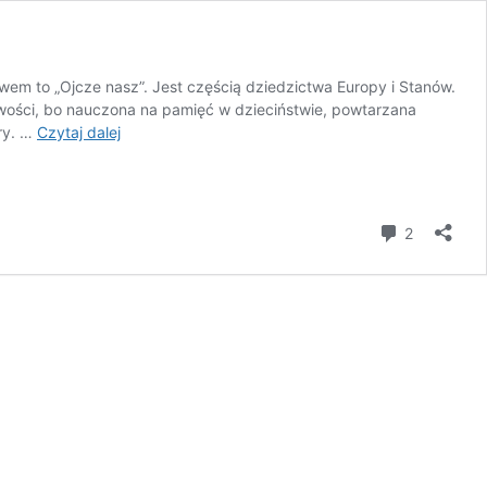
wem to „Ojcze nasz”. Jest częścią dziedzictwa Europy i Stanów.
iwości, bo nauczona na pamięć w dzieciństwie, powtarzana
ry. …
Czytaj dalej
Ojcze
nasz
–
czyli
komentar
2
kłopoty
z
liczbą
mnogą