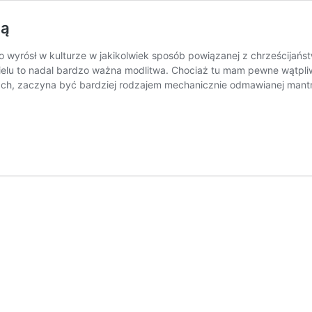
gą
o wyrósł w kulturze w jakikolwiek sposób powiązanej z chrześcijańst
 wielu to nadal bardzo ważna modlitwa. Chociaż tu mam pewne wątpl
ach, zaczyna być bardziej rodzajem mechanicznie odmawianej mant