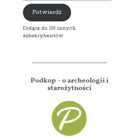
e-
mail
Potwierdź
Dołącz do 119 innych
subskrybentów
Podkop – o archeologii i
starożytności