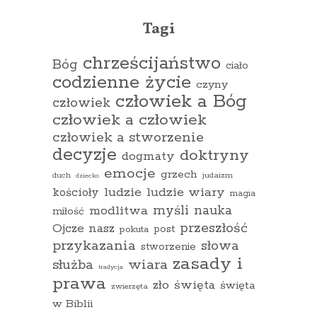
Tagi
chrześcijaństwo
Bóg
ciało
codzienne życie
czyny
człowiek a Bóg
człowiek
człowiek a człowiek
człowiek a stworzenie
decyzje
doktryny
dogmaty
emocje
grzech
duch
judaizm
dziecko
ludzie
ludzie wiary
kościoły
magia
myśli
nauka
modlitwa
miłość
przeszłość
Ojcze nasz
pokuta
post
przykazania
słowa
stworzenie
zasady i
wiara
służba
tradycja
prawa
zło
święta
święta
zwierzęta
w Biblii