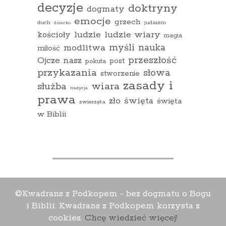
decyzje
doktryny
dogmaty
emocje
grzech
duch
judaizm
dziecko
ludzie
ludzie wiary
kościoły
magia
myśli
nauka
modlitwa
miłość
przeszłość
Ojcze nasz
pokuta
post
przykazania
słowa
stworzenie
zasady i
wiara
służba
tradycja
prawa
zło
święta
święta
zwierzęta
w Biblii
©Kwadrans z Podkopem - bez dogmatu o Bogu
i Biblii. Kwadrans z Podkopem korzysta z
cookies.
Chcę wiedzieć więcej!