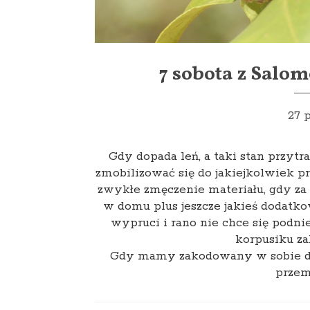
7 sobota z Salo
27 
Gdy dopada leń, a taki stan przytra
zmobilizować się do jakiejkolwiek p
zwykłe zmęczenie materiału, gdy za
w domu plus jeszcze jakieś dodatk
wypruci i rano nie chce się podni
korpusiku z
Gdy mamy zakodowany w sobie do
przem