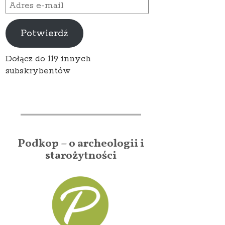
Adres
e-
mail
Potwierdź
Dołącz do 119 innych
subskrybentów
Podkop – o archeologii i
starożytności