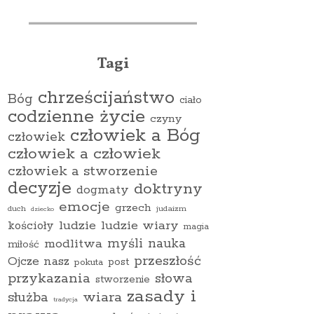
Tagi
chrześcijaństwo
Bóg
ciało
codzienne życie
czyny
człowiek a Bóg
człowiek
człowiek a człowiek
człowiek a stworzenie
decyzje
doktryny
dogmaty
emocje
grzech
duch
judaizm
dziecko
ludzie
ludzie wiary
kościoły
magia
myśli
nauka
modlitwa
miłość
przeszłość
Ojcze nasz
pokuta
post
przykazania
słowa
stworzenie
zasady i
wiara
służba
tradycja