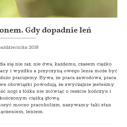
monem. Gdy dopadnie leń
października 2018
fia się nie raz, nie dwa, każdemu, czasem ciężko
racy i wysiłku a przyczyną owego lenia może być
 dużo pracujemy. Bywa, że praca zawodowa, praca
owe obowiązki powodują, że zwyczajnie jesteśmy
eść nogi z łóżka nie mówiąc o reszcie kończyn i
akończonym ciężką głową.
syć mocno pracoholizm, nazywamy taki stan
ęczeniem, leniem.