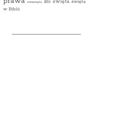
prawa
zło
święta
święta
zwierzęta
w Biblii