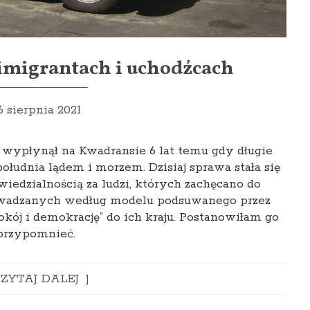
 imigrantach i uchodźcach
6 sierpnia 2021
 wypłynął na Kwadransie 6 lat temu gdy długie
łudnia lądem i morzem. Dzisiaj sprawa stała się
wiedzialnością za ludzi, których zachęcano do
wadzanych według modelu podsuwanego przez
okój i demokrację” do ich kraju. Postanowiłam go
przypomnieć.
ZYTAJ DALEJ