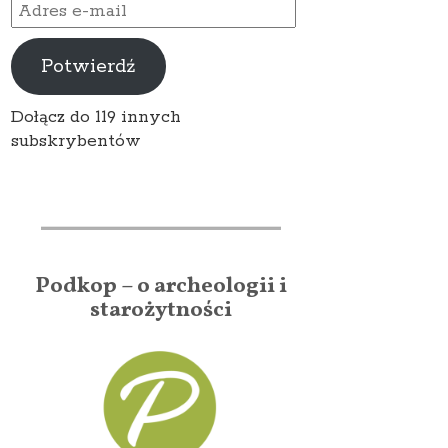
Adres
e-
mail
Potwierdź
Dołącz do 119 innych
subskrybentów
Podkop – o archeologii i
starożytności