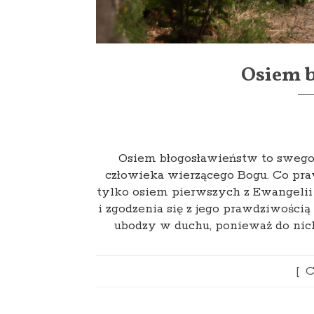
Osiem b
Osiem błogosławieństw to swego r
człowieka wierzącego Bogu. Co prawd
tylko osiem pierwszych z Ewangelii M
i zgodzenia się z jego prawdziwości
ubodzy w duchu, ponieważ do nich
C