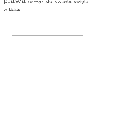
prawa
zło
święta
święta
zwierzęta
w Biblii