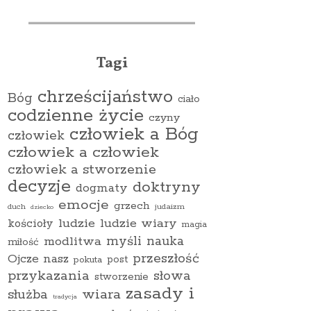
Tagi
chrześcijaństwo
Bóg
ciało
codzienne życie
czyny
człowiek a Bóg
człowiek
człowiek a człowiek
człowiek a stworzenie
decyzje
doktryny
dogmaty
emocje
grzech
duch
judaizm
dziecko
ludzie
ludzie wiary
kościoły
magia
myśli
nauka
modlitwa
miłość
przeszłość
Ojcze nasz
pokuta
post
przykazania
słowa
stworzenie
zasady i
wiara
służba
tradycja