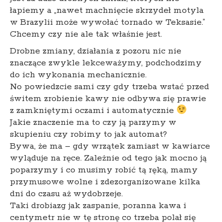
łapiemy a „nawet machnięcie skrzydeł motyla
w Brazylii może wywołać tornado w Teksasie.”
Chcemy czy nie ale tak właśnie jest.
Drobne zmiany, działania z pozoru nic nie
znaczące zwykle lekceważymy, podchodzimy
do ich wykonania mechanicznie.
No powiedzcie sami czy gdy trzeba wstać przed
świtem zrobienie kawy nie odbywa się prawie
z zamkniętymi oczami i automatycznie
Jakie znaczenie ma to czy ją parzymy w
skupieniu czy robimy to jak automat?
Bywa, że ma – gdy wrzątek zamiast w kawiarce
wyląduje na ręce. Zależnie od tego jak mocno ją
poparzymy i co musimy robić tą ręką, mamy
przymusowe wolne i zdezorganizowane kilka
dni do czasu aż wydobrzeje.
Taki drobiazg jak zaspanie, poranna kawa i
centymetr nie w tę stronę co trzeba polał się