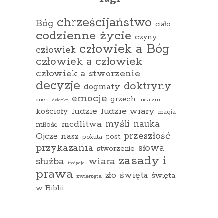
chrześcijaństwo
Bóg
ciało
codzienne życie
czyny
człowiek a Bóg
człowiek
człowiek a człowiek
człowiek a stworzenie
decyzje
doktryny
dogmaty
emocje
grzech
duch
judaizm
dziecko
ludzie
ludzie wiary
kościoły
magia
myśli
nauka
modlitwa
miłość
przeszłość
Ojcze nasz
pokuta
post
przykazania
słowa
stworzenie
zasady i
wiara
służba
tradycja
prawa
zło
święta
święta
zwierzęta
w Biblii