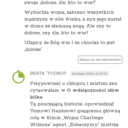
swoje „dobrze, źle, kto to wie?”
Wybuchła wojna, zabrano wszystkich
mężczyzn w sile wieku, a syn jego został
w domu ze złamaną nogą. Ale czy to
dobrze, czy źle, kto to wie?
Ufajmy że Bóg wie i że chociaż to jest
„dobrze”
Zaloguj się, aby odpowiedzieć
BEATA "PODKOP
16 lutego 2023 at 10:43
Przypowieść o chłopcu i mistrzu zen
cytaowałam w
O wdzięczności słów
kilka
Tę pouczającą historie, opowiedział
Tomowi Hanksowi grającemu główną
rolę w filmie „Wojna Charliego
Wilsona” agent. „Zobaczymy” mistrza