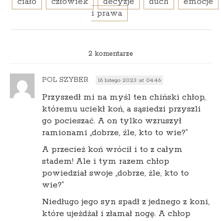
ciało
człowiek
decyzje
duch
emocje
i prawa
2 komentarze
POL SZYBER
16 lutego 2023 at 04:46
Przyszedł mi na myśl ten chiński chłop,
któremu uciekł koń, a sąsiedzi przyszli
go pocieszać. A on tylko wzruszył
ramionami „dobrze, źle, kto to wie?”
A przecież koń wrócił i to z całym
stadem! Ale i tym razem chłop
powiedział swoje „dobrze, źle, kto to
wie?”
Niedługo jego syn spadł z jednego z koni,
które ujeżdżał i złamał nogę. A chłop