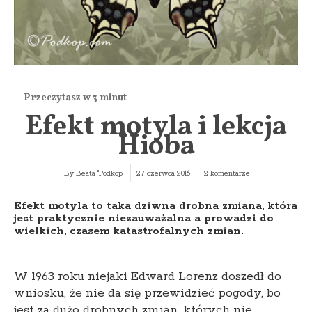
Efekt motyla i lekcja
Hioba
By
Beata "Podkop
27 czerwca 2016
2 komentarze
Efekt motyla to taka dziwna drobna zmiana, która
jest praktycznie niezauważalna a prowadzi do
wielkich, czasem katastrofalnych zmian.
W 1963 roku niejaki Edward Lorenz doszedł do
wniosku, że nie da się przewidzieć pogody, bo
jest za dużo drobnych zmian, których nie