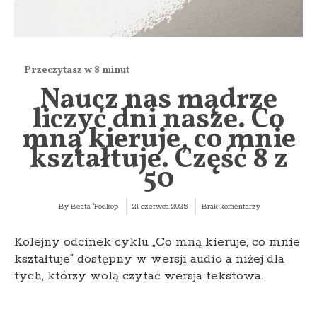
Naucz nas mądrze
liczyć dni nasze. Co
mną kieruje, co mnie
kształtuje. Część 8 z
50
By
Beata "Podkop
21 czerwca 2025
Brak komentarzy
Kolejny odcinek cyklu „Co mną kieruje, co mnie
kształtuje” dostępny w wersji audio a niżej dla
tych, którzy wolą czytać wersja tekstowa.