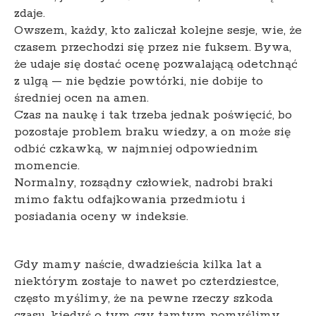
zdaje.
Owszem, każdy, kto zaliczał kolejne sesje, wie, że
czasem przechodzi się przez nie fuksem. Bywa,
że udaje się dostać ocenę pozwalającą odetchnąć
z ulgą — nie będzie powtórki, nie dobije to
średniej ocen na amen.
Czas na naukę i tak trzeba jednak poświęcić, bo
pozostaje problem braku wiedzy, a on może się
odbić czkawką, w najmniej odpowiednim
momencie.
Normalny, rozsądny człowiek, nadrobi braki
mimo faktu odfajkowania przedmiotu i
posiadania oceny w indeksie.
Gdy mamy naście, dwadzieścia kilka lat a
niektórym zostaje to nawet po czterdziestce,
często myślimy, że na pewne rzeczy szkoda
czasu, kiedyś o tym czy tamtym pomyślimy,