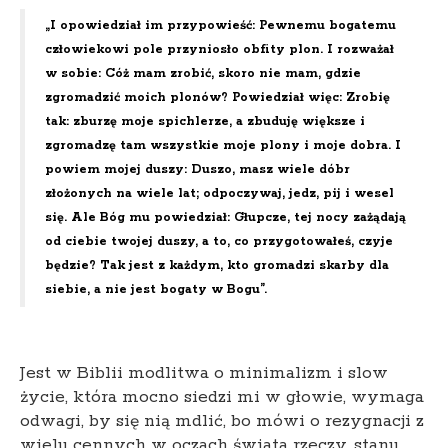
„I opowiedział im przypowieść: Pewnemu bogatemu
człowiekowi pole przyniosło obfity plon. I rozważał
w sobie: Cóż mam zrobić, skoro nie mam, gdzie
zgromadzić moich plonów? Powiedział więc: Zrobię
tak: zburzę moje spichlerze, a zbuduję większe i
zgromadzę tam wszystkie moje plony i moje dobra. I
powiem mojej duszy: Duszo, masz wiele dóbr
złożonych na wiele lat; odpoczywaj, jedz, pij i wesel
się. Ale Bóg mu powiedział: Głupcze, tej nocy zażądają
od ciebie twojej duszy, a to, co przygotowałeś, czyje
będzie? Tak jest z każdym, kto gromadzi skarby dla
siebie, a nie jest bogaty w Bogu”.
Jest w Biblii modlitwa o minimalizm i slow
życie, która mocno siedzi mi w głowie, wymaga
odwagi, by się nią mdlić, bo mówi o rezygnacji z
wielu cennych w oczach świata rzeczy, stanu