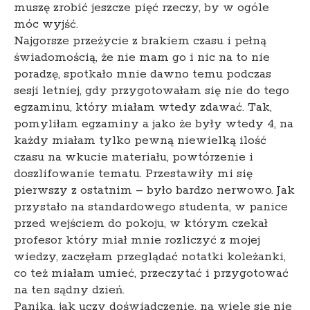
muszę zrobić jeszcze pięć rzeczy, by w ogóle
móc wyjść.
Najgorsze przeżycie z brakiem czasu i pełną
świadomością, że nie mam go i nic na to nie
poradzę, spotkało mnie dawno temu podczas
sesji letniej, gdy przygotowałam się nie do tego
egzaminu, który miałam wtedy zdawać. Tak,
pomyliłam egzaminy a jako że były wtedy 4, na
każdy miałam tylko pewną niewielką ilość
czasu na wkucie materiału, powtórzenie i
doszlifowanie tematu. Przestawiły mi się
pierwszy z ostatnim – było bardzo nerwowo. Jak
przystało na standardowego studenta, w panice
przed wejściem do pokoju, w którym czekał
profesor który miał mnie rozliczyć z mojej
wiedzy, zaczęłam przeglądać notatki koleżanki,
co też miałam umieć, przeczytać i przygotować
na ten sądny dzień.
Panika, jak uczy doświadczenie, na wiele się nie