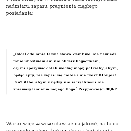
nadmiaru, zapasu, pragnienia ciągłego
posiadania:
„Oddal ode mnie fałsz i słowo kłamliwe; nie nawiedź
mnie ubóstwem ani nie obdarz bogactwem,
daj mi spożywać chleb według mojej potrzeby, abym,
będąc syty, nie zaparł się ciebie i nie rzekł: Któż jest
Pan? Albo, abym z nędzy nie zaczął kraść i nie
znieważył imienia mojego Boga.” Przypowieści 30,8-9
Warto więc zawsze stawiać na jakość, na to co
naprawdę ważne. Żyć uważnie i świadomie