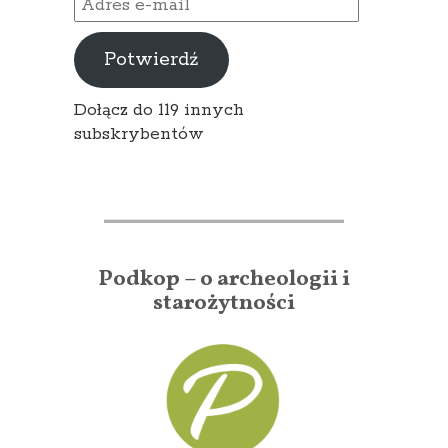
e-
mail
Potwierdź
Dołącz do 119 innych
subskrybentów
Podkop – o archeologii i
starożytności