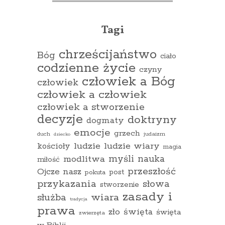
Tagi
chrześcijaństwo
Bóg
ciało
codzienne życie
czyny
człowiek a Bóg
człowiek
człowiek a człowiek
człowiek a stworzenie
decyzje
doktryny
dogmaty
emocje
grzech
duch
judaizm
dziecko
ludzie
ludzie wiary
kościoły
magia
myśli
nauka
modlitwa
miłość
przeszłość
Ojcze nasz
pokuta
post
przykazania
słowa
stworzenie
zasady i
wiara
służba
tradycja
prawa
zło
święta
święta
zwierzęta