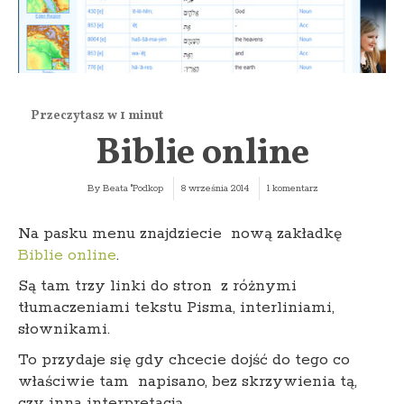
Biblie online
By
Beata "Podkop
8 września 2014
1 komentarz
Na pasku menu znajdziecie nową zakładkę
Biblie online
.
Są tam trzy linki do stron z różnymi
tłumaczeniami tekstu Pisma, interliniami,
słownikami.
To przydaje się gdy chcecie dojść do tego co
właściwie tam napisano, bez skrzywienia tą,
czy inna interpretacją.