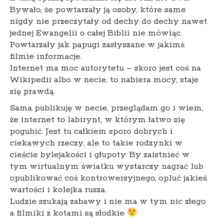
Bywało, że powtarzały ją osoby, które same
nigdy nie przeczytały od dechy do dechy nawet
jednej Ewangelii o całej Biblii nie mówiąc.
Powtarzały jak papugi zasłyszane w jakimś
filmie informacje.
Internet ma moc autorytetu – skoro jest coś na
Wikipedii albo w necie, to nabiera mocy, staje
się prawdą.
Sama publikuję w necie, przeglądam go i wiem,
że internet to labirynt, w którym łatwo się
pogubić. Jest tu całkiem sporo dobrych i
ciekawych rzeczy, ale to takie rodzynki w
cieście bylejakości i głupoty. By zaistnieć w
tym wirtualnym światku wystarczy nagrać lub
opublikować coś kontrowersyjnego, opluć jakieś
wartości i kolejka rusza.
Ludzie szukają zabawy i nie ma w tym nic złego
a filmiki z kotami są słodkie