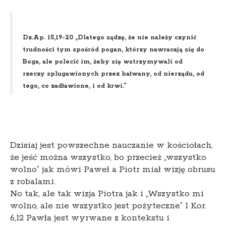
Dz.Ap. 15,19-20 „Dlatego sądzę, że nie należy czynić
trudności tym spośród pogan, którzy nawracają się do
Boga, ale polecić im, żeby się wstrzymywali od
rzeczy splugawionych przez bałwany, od nierządu, od
tego, co zadławione, i od krwi.”
Dzisiaj jest powszechne nauczanie w kościołach,
że jeść można wszystko, bo przecież „wszystko
wolno” jak mówi Paweł a Piotr miał wizję obrusu
z robalami.
No tak, ale tak wizja Piotra jak i „Wszystko mi
wolno, ale nie wszystko jest pożyteczne” 1 Kor.
6,12 Pawła jest wyrwane z kontekstu i