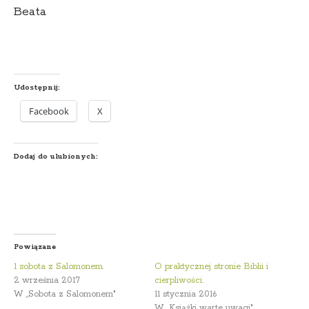
Beata
Udostępnij:
Facebook
X
Dodaj do ulubionych:
Powiązane
1 sobota z Salomonem.
O praktycznej stronie Biblii i
2 września 2017
cierpliwości.
W „Sobota z Salomonem"
11 stycznia 2016
W „Książki warte uwagi"