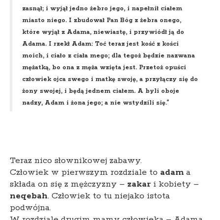
zasnął; i wyjął jedno żebro jego, i napełnił ciałem
miasto niego. I zbudował Pan Bóg z żebra onego,
które wyjął z Adama, niewiastę, i przywiódł ją do
Adama. I rzekł Adam: Toć teraz jest kość z kości
moich, i ciało z ciała mego; dla tegoż będzie nazwana
mężatką, bo ona z męża wzięta jest. Przetoż opuści
człowiek ojca swego i matkę swoję, a przyłączy się do
żony swojej, i będą jednem ciałem. A byli oboje
nadzy, Adam i żona jego; a nie wstydzili się.”
Teraz nico słownikowej zabawy.
Człowiek w pierwszym rozdziale to
adam
a
składa on się z mężczyzny –
zakar
i kobiety –
neqebah
. Człowiek to tu niejako istota
podwójna.
W rozdziale drugim mamy człowieka – Adama,