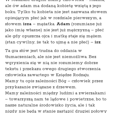
ale ów adam ma dodaną kobietę wziętą z jego
boku. Tylko tu kobieta nie jest nazwana słowem
opisującym płeć jak w rozdziale pierwszym, a
słowem
isza
– mężatka.
Adam
(rozumiane już
jako imię własne) nie jest już mężczyzną – płeć
ale gdy opuszcza ojca i matkę staje się mężem
(stan cywilny, że tak to ujmę a nie płeć) –
isz
.
Ta gra słów jest trudna do oddania w
tłumaczeniach, ale nie jest niemożliwa. Bez
wgryzienia się w nią nie rozumiemy dobrze
tekstu i przekazu owego drugiego stworzenia
człowieka zawartego w Księdze Rodzaju.
Mamy tu opis zależności Bóg – człowiek przez
przykazanie związane z drzewem.
Mamy zależności między ludźmi a zwierzakami
– towarzyszą nam te lądowe i powietrzne, bo to
nasze naturalne środowisko życia, ale i tak
nigdy nie będą w stanie zastąpić drugiej połowy