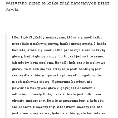
Wszystko przez te kilka zdań napisanych przez
Pawła:
1Kor 11,4-13 „Każdy mężczyzna, który się modli albo
prorokuje z nakrytą głową, hańbi głowę swoją. I każda
kobieta, która się modli albo prorokuje z nie nakrytą
głową, hańbi głowę swoją, bo to jest jedno i to samo,
jak gdyby była ogolona. Bo jeśli kobieta nie nakrywa
głowy, to niech się też strzyże; a jeśli hańbiącą jest
rzeczą dla kobiety być ostrzyżoną albo ogoloną, to
niech nakrywa głowę. Mężczyzna bowiem nie
powinien nakrywać głowy, gdyż jest obrazem i
odbiciem chwały Bożej; lecz kobieta jest odbiciem
chwały mężczyzny. Bo nie mężczyzna jest z kobiety,
ale kobieta z mężczyzny. Albowiem mężczyzna nie
jest stworzony ze względu na kobietę, ale kobieta ze