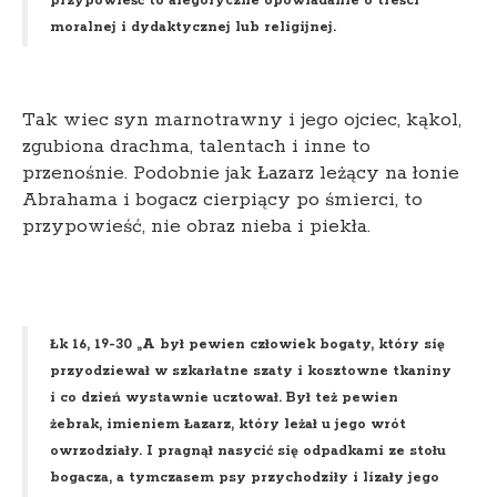
przypowieść to alegoryczne opowiadanie o treści
moralnej i dydaktycznej lub religijnej.
Tak wiec syn marnotrawny i jego ojciec, kąkol,
zgubiona drachma, talentach i inne to
przenośnie. Podobnie jak Łazarz leżący na łonie
Abrahama i bogacz cierpiący po śmierci, to
przypowieść, nie obraz nieba i piekła.
Łk 16, 19-30 „A był pewien człowiek bogaty, który się
przyodziewał w szkarłatne szaty i kosztowne tkaniny
i co dzień wystawnie ucztował. Był też pewien
żebrak, imieniem Łazarz, który leżał u jego wrót
owrzodziały. I pragnął nasycić się odpadkami ze stołu
bogacza, a tymczasem psy przychodziły i lizały jego