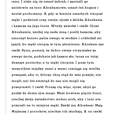
rany. I stało się, że umarł żebrak, i zanieśli go
aniołowie na łono Abrahamowe; umarł też bogacz i
został pochowany. A gdy w krainie umarłych cierpiał
męki i podniósł oczy swoje, ujrzał z daleka Abrahama
i Łazarza na jego łonie. Wtedy zawołał i rzekł: Ojcze
Abrahamie, zmiłuj się nade mną i poślij Łazarza, aby
umoczył koniec palca swego w wodzie i ochłodził mi
język, bo męki cierpię w tym płomieniu. Abraham zaś
rzekł: Synu, pomnij, że dobro swoje otrzymałeś za
swego życia, podobnie jak Łazarz zło; teraz on tutaj
doznaje pociechy, a ty męki cierpisz. I poza tym
wszystkim między nami a wami rozciąga się wielka
przepaść, aby ci, którzy chcą stąd do was przejść, nie
mogli, ani też stamtąd do nas nie mogli się
przeprawić. I rzekł: Proszę cię więc, ojcze, abyś go
posłał do domu ojca mego. Mam bowiem pięciu braci,
niechaj złoży świadectwo wobec nich, aby i inni nie
przyszli na to miejsce męki. Rzekł mu Abraham: Mają
Mojżesza i proroków, niechże ich słuchają. A on rzekł: