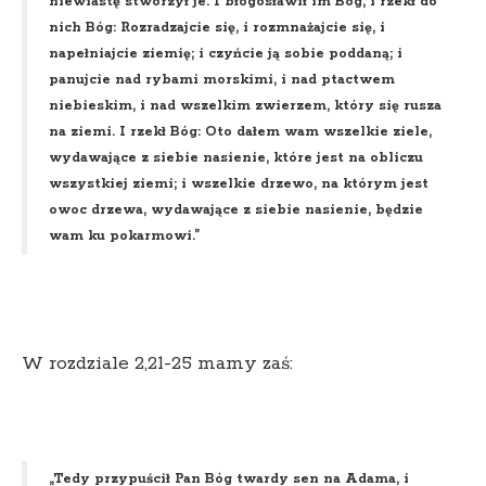
niewiastę stworzył je. I błogosławił im Bóg, i rzekł do
nich Bóg: Rozradzajcie się, i rozmnażajcie się, i
napełniajcie ziemię; i czyńcie ją sobie poddaną; i
panujcie nad rybami morskimi, i nad ptactwem
niebieskim, i nad wszelkim zwierzem, który się rusza
na ziemi. I rzekł Bóg: Oto dałem wam wszelkie ziele,
wydawające z siebie nasienie, które jest na obliczu
wszystkiej ziemi; i wszelkie drzewo, na którym jest
owoc drzewa, wydawające z siebie nasienie, będzie
wam ku pokarmowi.”
W rozdziale 2,21-25 mamy zaś:
„Tedy przypuścił Pan Bóg twardy sen na Adama, i