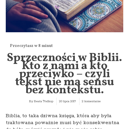
Sprzeczności w Biblii.
Kto z nami a kto
przeciwko – czyli
tekst nie ma sensu
bez kontekstu.
By
Beata "Podkop
20 lipca 2017
2 komentarze
Biblia, to taka dziwna księga, która aby była
traktowana poważnie musi być konsekwentna