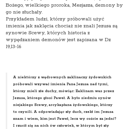
Bożego, wielkiego proroka, Mesjasza, demony by
go nie słuchały.
Przykładem ludzi, którzy próbowali użyć
imienia jak zaklęcia chociaż nie znali Jezusa są
synowie Scewy, których historia z
wypędzaniem demonów jest zapisana w Dz
19,13-16
A niektórzy z wędrownych zaklinaczy żydowskich
próbowali wzywać imienia Pana Jezusa nad tymi,
którzy mieli złe duchy, mówiąc: Zaklinam was przez
Jezusa, którego głosi Paweł. A było siedmiu synów
niejakiego Scewy, arcykapłana żydowskiego, którzy
to czynili. A odpowiadając zły duch, rzekł im: Jezusa
znam i wiem, kim jest Paweł, lecz wy coście za jedni?
I rzucił się na nich ów człowiek, w którym był zły