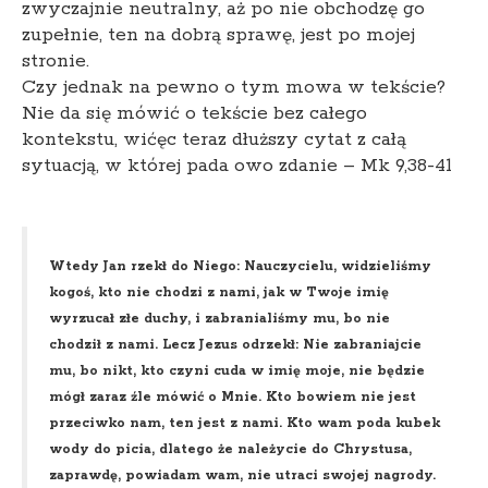
zwyczajnie neutralny, aż po nie obchodzę go
zupełnie, ten na dobrą sprawę, jest po mojej
stronie.
Czy jednak na pewno o tym mowa w tekście?
Nie da się mówić o tekście bez całego
kontekstu, wićęc teraz dłuższy cytat z całą
sytuacją, w której pada owo zdanie – Mk 9,38-41
Wtedy Jan rzekł do Niego: Nauczycielu, widzieliśmy
kogoś, kto nie chodzi z nami, jak w Twoje imię
wyrzucał złe duchy, i zabranialiśmy mu, bo nie
chodził z nami. Lecz Jezus odrzekł: Nie zabraniajcie
mu, bo nikt, kto czyni cuda w imię moje, nie będzie
mógł zaraz źle mówić o Mnie. Kto bowiem nie jest
przeciwko nam, ten jest z nami. Kto wam poda kubek
wody do picia, dlatego że należycie do Chrystusa,
zaprawdę, powiadam wam, nie utraci swojej nagrody.