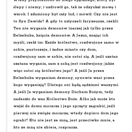
Wtedy przyniesiono do niego opętanego, który był
ślepy i niemy; i uzdrowił go, tak że odzyskał mowę i
wzrok. I zdumiony był cały lud, i mówił: Czy nie jest
to Syn Dawida? A gdy to usłyszeli faryzeusze, rzekli:
Ten nie wygania demonów inaczej jak tylko przez
Belzebuba, księcia demonów. A Jezus, znając ich
myśli, rzekł im: Każde królestwo, rozdwojone samo w
sobie, pustoszeje, i żadne miasto czy dom,
rozdwojony sam w sobie, nie ostoi się. A jeśli szatan
szatana wygania, sam z sobą jest rozdwojony; jakże
więc ostoi się królestwo jego? A jeśli Ja przez
Belzebuba wyganiam demony, synowie wasi przez
kogo wyganiają? Dlatego oni będą sędziami waszymi.
A jeśli Ja wyganiam demony Duchem Bożym, tedy
nadeszło do was Królestwo Boże. Albo jak może kto
wejść do domu mocarza i jego sprzęty zagrabić, jeśli
pierwej nie zwiąże mocarza; wtedy dopiero dom jego
ograbi? Kto nie jest ze mną, jest przeciwko mnie, a
kto ze mną nie zbiera, rozprasza.