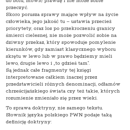
do bólu, mówić prawdę i nie może sobie
przeczyć.
Skoro porusza sprawy mające wpływ na życie
człowieka, jego jakość tu – ustawia przecież
priorytety, oraz los po przekroczeniu granicy
śmierci cielesnej, nie może pozwolić sobie na
dziwny przekaz, który spowoduje pomylenie
kierunków, gdy zamiast klasycznego wyboru
skrętu w lewo lub w prawo będziemy mieli
lewo, drugie lewo i „to gdzieś tam”.
Są jednak całe fragmenty tej księgi
interpretowane całkiem inaczej przez
przedstawicieli różnych denominacji, odłamów
chrześcijańskiego świata czy też takie, których
rozumienie zmieniało się przez wieki.
To sprawa doktryny, nie samego tekstu.
Słownik języka polskiego PWN podaje taką
definicję doktryny: