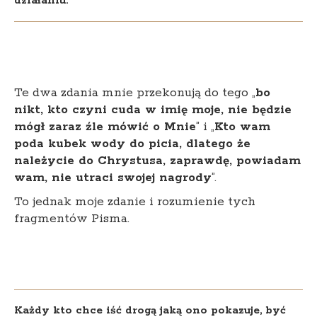
działaniu.
Te dwa zdania mnie przekonują do tego „
bo
nikt, kto czyni cuda w imię moje, nie będzie
mógł zaraz źle mówić o Mnie
” i „
Kto wam
poda kubek wody do picia, dlatego że
należycie do Chrystusa, zaprawdę, powiadam
wam, nie utraci swojej nagrody
”.
To jednak moje zdanie i rozumienie tych
fragmentów Pisma.
Każdy kto chce iść drogą jaką ono pokazuje, być