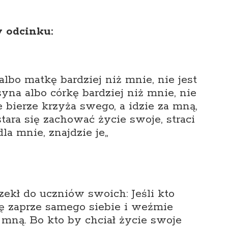
 odcinku:
 albo matkę bardziej niż mnie, nie jest
syna albo córkę bardziej niż mnie, nie
e bierze krzyża swego, a idzie za mną,
stara się zachować życie swoje, straci
dla mnie, znajdzie je
„
ekł do uczniów swoich: Jeśli kto
ię zaprze samego siebie i weźmie
a mną. Bo kto by chciał życie swoje