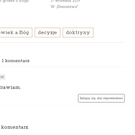
y grosze o Bogu"
17 września 2019
W „Elementarz"
owiek a Bóg
decyzje
doktryny
1 komentarz
:19
drawiam.
Zaloguj się, aby odpowiedzieć
 komentarz.