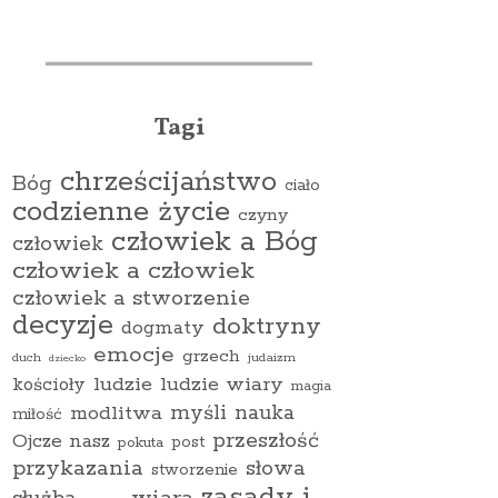
Tagi
chrześcijaństwo
Bóg
ciało
codzienne życie
czyny
człowiek a Bóg
człowiek
człowiek a człowiek
człowiek a stworzenie
decyzje
doktryny
dogmaty
emocje
grzech
duch
judaizm
dziecko
ludzie
ludzie wiary
kościoły
magia
myśli
nauka
modlitwa
miłość
przeszłość
Ojcze nasz
pokuta
post
przykazania
słowa
stworzenie
zasady i