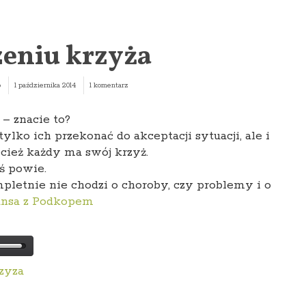
zeniu krzyża
p
1 października 2014
1 komentarz
– znacie to?
lko ich przekonać do akceptacji sytuacji, ale i
ecież każdy ma swój krzyż.
oś powie.
mpletnie nie chodzi o choroby, czy problemy i o
nsa z Podkopem
zyza