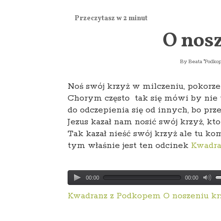
O nos
By
Beata "Podko
Noś swój krzyż w milczeniu, pokorze 
Chorym często tak się mówi by nie ty
do odczepienia się od innych, bo prz
Jezus kazał nam nosić swój krzyż, kt
Tak kazał nieść swój krzyż ale tu ko
tym właśnie jest ten odcinek
Kwadra
00:00
00:00
Kwadranz z Podkopem O noszeniu kr