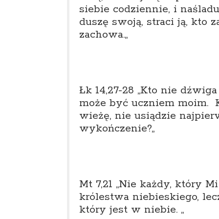
siebie codziennie, i naśla
duszę swoją, straci ją, kto 
zachowa.
„
Łk 14,27-28 „
Kto nie dźwiga 
może być uczniem moim. K
wieżę, nie usiądzie najpier
wykończenie?
„
Mt 7,21 „
Nie każdy, który Mi
królestwa niebieskiego, lec
który jest w niebie.
„