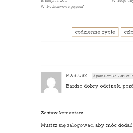
18 sierpnia 2017
W „Moje trz
W „Podstawowe pojęcia"
codzienne życie
czł
MARIUSZ
6 października 2014 at 15
Bardzo dobry odcinek, poz
Zostaw komentarz
Musisz się
zalogować
, aby móc dodać