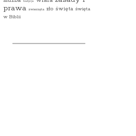
wiara
służba
tradycja
prawa
zło
święta
święta
zwierzęta
w Biblii