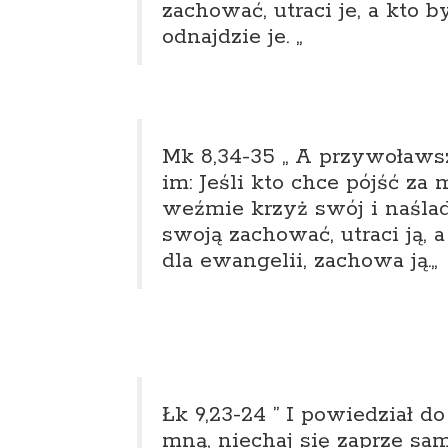
zachować, utraci je, a kto b
odnajdzie je.
„
Mk 8,34-35 „
A przywoławszy
im: Jeśli kto chce pójść za
weźmie krzyż swój i naślad
swoją zachować, utraci ją, a
dla ewangelii, zachowa ją.
„
Łk 9,23-24 ”
I powiedział do
mną, niechaj się zaprze sam