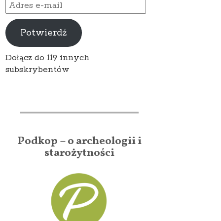
Adres
e-
mail
Potwierdź
Dołącz do 119 innych
subskrybentów
Podkop – o archeologii i
starożytności