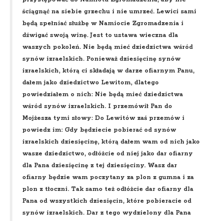
ściągnąć na siebie grzechu i nie umrzeć. Lewici sami
będą spełniać służbę w Namiocie Zgromadzenia i
dźwigać swoją winę. Jest to ustawa wieczna dla
waszych pokoleń. Nie będą mieć dziedzictwa wśród
synów izraelskich. Ponieważ dziesięcinę synów
izraelskich, którą ci składają w darze ofiarnym Panu,
dałem jako dziedzictwo Lewitom, dlatego
powiedziałem o nich: Nie będą mieć dziedzictwa
wśród synów izraelskich. I przemówił Pan do
Mojżesza tymi słowy: Do Lewitów zaś przemów i
powiedz im: Gdy będziecie pobierać od synów
izraelskich dziesięcinę, którą dałem wam od nich jako
wasze dziedzictwo, odłóżcie od niej jako dar ofiarny
dla Pana dziesięcinę z tej dziesięciny. Wasz dar
ofiarny będzie wam poczytany za plon z gumna i za
plon z tłoczni. Tak samo też odłóżcie dar ofiarny dla
Pana od wszystkich dziesięcin, które pobieracie od
synów izraelskich. Dar z tego wydzielony dla Pana