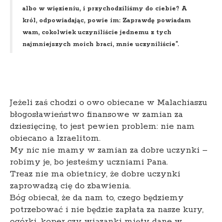
albo w więzieniu, i przychodziliśmy do ciebie? A
król, odpowiadając, powie im: Zaprawdę powiadam
wam, cokolwiek uczyniliście jednemu z tych
najmniejszych moich braci, mnie uczyniliście”.
Jeżeli zaś chodzi o owo obiecane w Malachiaszu
błogosławieństwo finansowe w zamian za
dziesięcinę, to jest pewien problem: nie nam
obiecano a Izraelitom.
My nic nie mamy w zamian za dobre uczynki –
robimy je, bo jesteśmy uczniami Pana.
Treaz nie ma obietnicy, że dobre uczynki
zaprowadzą cię do zbawienia.
Bóg obiecał, że da nam to, czego będziemy
potrzebować i nie będzie zapłata za nasze kury,
ogórki, koper czy wiązanki mięty dane w