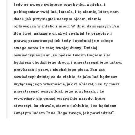
tedy ze swego świętego przybytku, z nieba, i
pobłogosław twój lud, Izraela, i tę ziemię, którą nam
dałeś, jak przysiągłeś naszym ojcom, ziemię
opływającą w mleko i miód. W dniu dzisiejszym Pan,
Bóg twój, nakazuje ci, abyś spełniał te przepisy i
prawa; przestrzegaj ich tedy i spełniaj je z całego
swego serca i z całej swojej duszy. Dzisiaj
oświadczyłeś Panu, że będzie twoim Bogiem i że
będziesz chodził jego drogą, i przestrzegał jego ustaw,
przykazań i praw, i słuchał jego głosu. Pan zaś
oświadczył dzisiaj co do ciebie, że jako lud będziesz
wyłączną jego własnością, jak ci obiecał, i że ty masz
przestrzegać wszystkich jego przykazań. i że
wywyższy cię ponad wszystkie narody, które
stworzył, ku chwale, sławie i chlubie, i że będziesz
świętym ludem Pana, Boga twego, jak powiedział”.