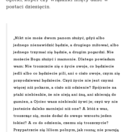
postaci dziesięcin.
„Nikt nie może dwom panom służyć, gdyż albo
jednego nienawidzić będzie, a drugiego miłować, albo
jednego trzymać się będzie, a drugim pogardzi. Nie
możecie Bogu służyć i mamonie. Dlatego powiadam
wam: Nie troszczcie się o życie swoje, co będziecie
jedli albo co będziecie pili, ani o ciało swoje, czym się
przyodziewać będziecie. Czyż życie nie jest czymś
więcej niż pokarm, a ciało niż odzienie? Spójrzcie na
ptaki niebieskie, że nie sieją ani żną, ani zbierają do
gumien, a Ojciec wasz niebieski żywi je; czyż wy nie
jesteście daleko zacniejsi niż one? A któż z was,
troszcząc się, może dodać do swego wzrostu jeden
łokieć? A co do odzienia, czemu się troszczycie?
Przypatrzcie się liliom polnym, jak rosną; nie pracują