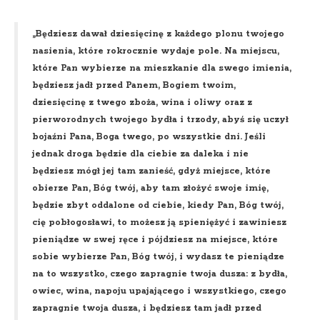
„Będziesz dawał dziesięcinę z każdego plonu twojego
nasienia, które rokrocznie wydaje pole. Na miejscu,
które Pan wybierze na mieszkanie dla swego imienia,
będziesz jadł przed Panem, Bogiem twoim,
dziesięcinę z twego zboża, wina i oliwy oraz z
pierworodnych twojego bydła i trzody, abyś się uczył
bojaźni Pana, Boga twego, po wszystkie dni. Jeśli
jednak droga będzie dla ciebie za daleka i nie
będziesz mógł jej tam zanieść, gdyż miejsce, które
obierze Pan, Bóg twój, aby tam złożyć swoje imię,
będzie zbyt oddalone od ciebie, kiedy Pan, Bóg twój,
cię pobłogosławi, to możesz ją spieniężyć i zawiniesz
pieniądze w swej ręce i pójdziesz na miejsce, które
sobie wybierze Pan, Bóg twój, i wydasz te pieniądze
na to wszystko, czego zapragnie twoja dusza: z bydła,
owiec, wina, napoju upajającego i wszystkiego, czego
zapragnie twoja dusza, i będziesz tam jadł przed