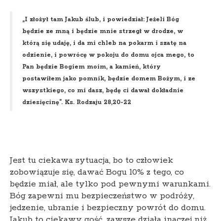
„I złożył tam Jakub ślub, i powiedział: Jeżeli Bóg
będzie ze mną i będzie mnie strzegł w drodze, w
którą się udaję, i da mi chleb na pokarm i szatę na
odzienie, i powrócę w pokoju do domu ojca mego, to
Pan będzie Bogiem moim, a kamień, który
postawiłem jako pomnik, będzie domem Bożym, i ze
wszystkiego, co mi dasz, będę ci dawał dokładnie
dziesięcinę”. Ks. Rodzaju 28,20-22
Jest tu ciekawa sytuacja, bo to człowiek
zobowiązuje się, dawać Bogu 10% z tego, co
będzie miał, ale tylko pod pewnymi warunkami.
Bóg zapewni mu bezpieczeństwo w podróży,
jedzenie, ubranie i bezpieczny powrót do domu.
Jakub to ciekawy gość, zawsze działa inaczej niż