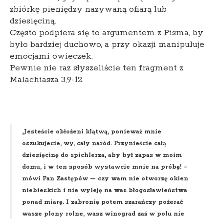
zbiórkę pieniędzy nazywaną ofiarą lub
dziesięciną.
Często podpiera się to argumentem z Pisma, by
było bardziej duchowo, a przy okazji manipuluje
emocjami owieczek.
Pewnie nie raz słyszeliście ten fragment z
Malachiasza 3,9-12.
„Jesteście obłożeni klątwą, ponieważ mnie
oszukujecie, wy, cały naród. Przynieście całą
dziesięcinę do spichlerza, aby był zapas w moim
domu, i w ten sposób wystawcie mnie na próbę! –
mówi Pan Zastępów — czy wam nie otworzę okien
niebieskich i nie wyleję na was błogosławieństwa
ponad miarę. I zabronię potem szarańczy pożerać
wasze plony rolne, wasz winograd zaś w polu nie