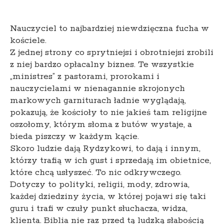
Nauczyciel to najbardziej niewdzięczna fucha w
kościele.
Z jednej strony co sprytniejsi i obrotniejsi zrobili
z niej bardzo opłacalny biznes. Te wszystkie
„ministres” z pastorami, prorokami i
nauczycielami w nienagannie skrojonych
markowych garniturach ładnie wyglądają,
pokazują, że kościoły to nie jakieś tam religijne
oszołomy, którym słoma z butów wystaje, a
bieda piszczy w każdym kącie.
Skoro ludzie dają Rydzykowi, to dają i innym,
którzy trafią w ich gust i sprzedają im obietnice,
które chcą usłyszeć. To nic odkrywczego.
Dotyczy to polityki, religii, mody, zdrowia,
każdej dziedziny życia, w której pojawi się taki
guru i trafi w czuły punkt słuchacza, widza,
klienta. Biblia nie raz przed tą ludzką słabością