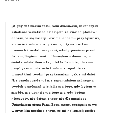
„A gdy w trzecim roku, roku dziesięcin, zakończysz
składanie wszelkich dziesięcin ze swoich plonów i
oddasz, co się należy Lewicie, obcemu przybyszowi,
sierocie i wdowie, aby i oni spożywali w twoich
bramach i zostali nasyceni, wtedy powiesz przed
Panem, Bogiem twoim: Usunąłem z domu to, co
święte, udzieliłem z tego także Lewicie, obcemu
przybyszowi, sierocie i wdowie, zgodnie ze
wszystkimi twoimi przykazaniami, jakie mi dałeś.
Nie przekroczyłem i nie zapomniałem żadnego z
twoich przykazań; nie jadłem z tego, gdy byłem w
żałobie, nie usunąłem z tego nic, gdy byłem
nieczysty, nie dałem z tego nic dla zmarłego.
Usłuchałem głosu Pana, Boga mego, postąpiłem we
wszystkim zgodnie z tym, co mi nakazałeś; spójrz