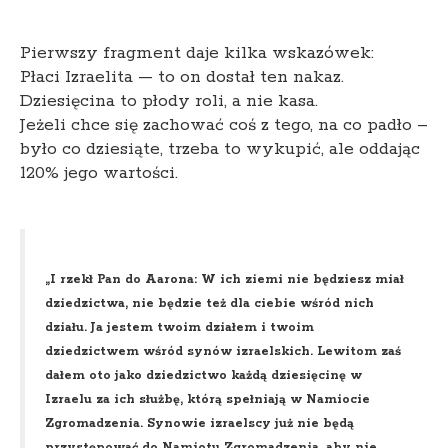
Pierwszy fragment daje kilka wskazówek:
Płaci Izraelita — to on dostał ten nakaz.
Dziesięcina to płody roli, a nie kasa.
Jeżeli chce się zachować coś z tego, na co padło –
było co dziesiąte, trzeba to wykupić, ale oddając
120% jego wartości.
„I rzekł Pan do Aarona: W ich ziemi nie będziesz miał
dziedzictwa, nie będzie też dla ciebie wśród nich
działu. Ja jestem twoim działem i twoim
dziedzictwem wśród synów izraelskich. Lewitom zaś
dałem oto jako dziedzictwo każdą dziesięcinę w
Izraelu za ich służbę, którą spełniają w Namiocie
Zgromadzenia. Synowie izraelscy już nie będą
przystępować do Namiotu Zgromadzenia, aby nie