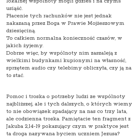
lokalnej wspólnoty mogli gdzieś i na czymś
usiąść.
Płacenie tych rachunków nie jest jednak
nakazaną przez Boga w Prawie Mojżeszowym
dziesięciną.
To całkiem normalna konieczność czasów, w
jakich żyjemy.
Dobrze więc, by wspólnoty nim zaszaleją z
wielkimi budynkami kupionymi na własność,
sprzętem audio czy telebimy obliczyła, czy ją na
to stać.
Pomoc i troska o potrzeby ludzi ze wspólnoty
najbliższej, ale i tych dalszych, o których wiemy
to nie obowiązek spadający na nas co trzy lata,
ale codzienna troska. Pamiętacie ten fragment z
Jakuba 2,14-19 pokazujący czym w praktyce jest
ta droga nazywana byciem uczniem Jezusa?