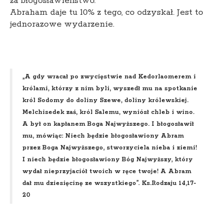
za błogosławieństwo.
Abraham daje tu 10% z tego, co odzyskał. Jest to
jednorazowe wydarzenie.
„A gdy wracał po zwycięstwie nad Kedorlaomerem i
królami, którzy z nim byli, wyszedł mu na spotkanie
król Sodomy do doliny Szewe, doliny królewskiej.
Melchisedek zaś, król Salemu, wyniósł chleb i wino.
A był on kapłanem Boga Najwyższego. I błogosławił
mu, mówiąc: Niech będzie błogosławiony Abram
przez Boga Najwyższego, stworzyciela nieba i ziemi!
I niech będzie błogosławiony Bóg Najwyższy, który
wydał nieprzyjaciół twoich w ręce twoje! A Abram
dał mu dziesięcinę ze wszystkiego”. Ks.Rodzaju 14,17-
20