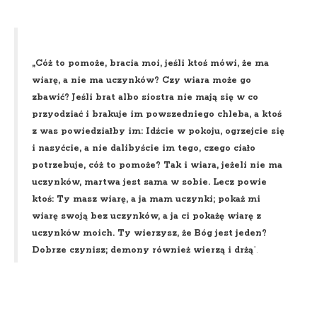
„Cóż to pomoże, bracia moi, jeśli ktoś mówi, że ma
wiarę, a nie ma uczynków? Czy wiara może go
zbawić? Jeśli brat albo siostra nie mają się w co
przyodziać i brakuje im powszedniego chleba, a ktoś
z was powiedziałby im: Idźcie w pokoju, ogrzejcie się
i nasyćcie, a nie dalibyście im tego, czego ciało
potrzebuje, cóż to pomoże? Tak i wiara, jeżeli nie ma
uczynków, martwa jest sama w sobie. Lecz powie
ktoś: Ty masz wiarę, a ja mam uczynki; pokaż mi
wiarę swoją bez uczynków, a ja ci pokażę wiarę z
uczynków moich. Ty wierzysz, że Bóg jest jeden?
Dobrze czynisz; demony również wierzą i drżą
”.