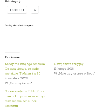
Udostępnij:
Facebook
X
Dodaj do ulubionych:
Powiązane
Każdy ma swojego Amaleka.
Gawędziarz religijny
Co mną kieruje, co mnie
13 lutego 2018
kształtuje. Tydzień 6 z 50
W „Moje trzy grosze o Bogu"
4 kwietnia 2025
W „Co mną kieruje"
Sprzeczności w Biblii. Kto z
nami a kto przeciwko – czyli
tekst nie ma sensu bez
kontekstu.