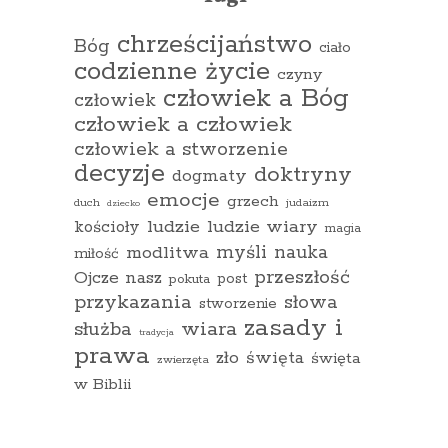
chrześcijaństwo
Bóg
ciało
codzienne życie
czyny
człowiek a Bóg
człowiek
człowiek a człowiek
człowiek a stworzenie
decyzje
doktryny
dogmaty
emocje
grzech
duch
judaizm
dziecko
ludzie
ludzie wiary
kościoły
magia
myśli
nauka
modlitwa
miłość
przeszłość
Ojcze nasz
pokuta
post
przykazania
słowa
stworzenie
zasady i
wiara
służba
tradycja
prawa
zło
święta
święta
zwierzęta
w Biblii