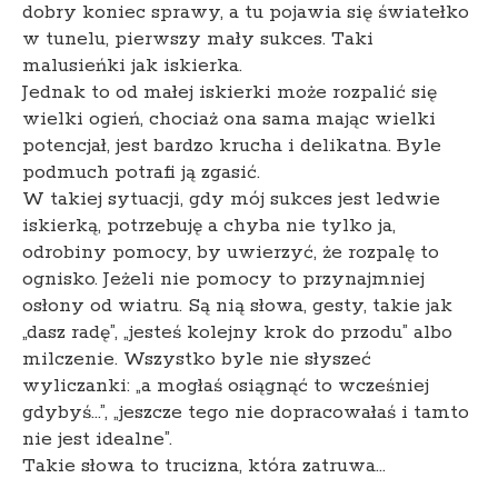
dobry koniec sprawy, a tu pojawia się światełko
w tunelu, pierwszy mały sukces. Taki
malusieńki jak iskierka.
Jednak to od małej iskierki może rozpalić się
wielki ogień, chociaż ona sama mając wielki
potencjał, jest bardzo krucha i delikatna. Byle
podmuch potrafi ją zgasić.
W takiej sytuacji, gdy mój sukces jest ledwie
iskierką, potrzebuję a chyba nie tylko ja,
odrobiny pomocy, by uwierzyć, że rozpalę to
ognisko. Jeżeli nie pomocy to przynajmniej
osłony od wiatru. Są nią słowa, gesty, takie jak
„dasz radę”, „jesteś kolejny krok do przodu” albo
milczenie. Wszystko byle nie słyszeć
wyliczanki: „a mogłaś osiągnąć to wcześniej
gdybyś…”, „jeszcze tego nie dopracowałaś i tamto
nie jest idealne”.
Takie słowa to trucizna, która zatruwa…