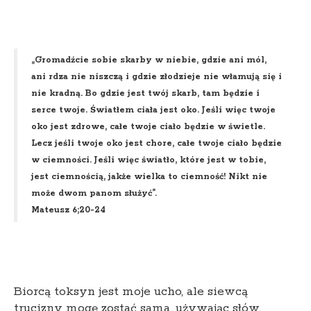
„Gromadźcie sobie skarby w niebie, gdzie ani mól,
ani rdza nie niszczą i gdzie złodzieje nie włamują się i
nie kradną. Bo gdzie jest twój skarb, tam będzie i
serce twoje. Światłem ciała jest oko. Jeśli więc twoje
oko jest zdrowe, całe twoje ciało będzie w świetle.
Lecz jeśli twoje oko jest chore, całe twoje ciało będzie
w ciemności. Jeśli więc światło, które jest w tobie,
jest ciemnością, jakże wielka to ciemność! Nikt nie
może dwom panom służyć”.
Mateusz 6;20-24
Biorcą toksyn jest moje ucho, ale siewcą
trucizny mogę zostać sama, używając słów.