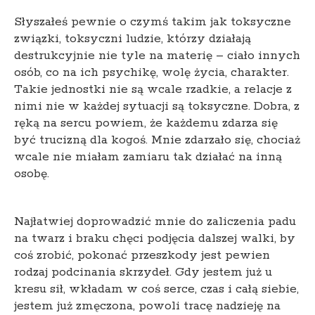
Słyszałeś pewnie o czymś takim jak toksyczne
związki, toksyczni ludzie, którzy działają
destrukcyjnie nie tyle na materię – ciało innych
osób, co na ich psychikę, wolę życia, charakter.
Takie jednostki nie są wcale rzadkie, a relacje z
nimi nie w każdej sytuacji są toksyczne. Dobra, z
ręką na sercu powiem, że każdemu zdarza się
być trucizną dla kogoś. Mnie zdarzało się, chociaż
wcale nie miałam zamiaru tak działać na inną
osobę.
Najłatwiej doprowadzić mnie do zaliczenia padu
na twarz i braku chęci podjęcia dalszej walki, by
coś zrobić, pokonać przeszkody jest pewien
rodzaj podcinania skrzydeł. Gdy jestem już u
kresu sił, wkładam w coś serce, czas i całą siebie,
jestem już zmęczona, powoli tracę nadzieję na