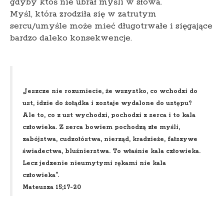
gdyby ktoś nie ubrał myśli w słowa.
Myśl, która zrodziła się w zatrutym
sercu/umyśle może mieć długotrwałe i sięgające
bardzo daleko konsekwencje.
„Jeszcze nie rozumiecie, że wszystko, co wchodzi do
ust, idzie do żołądka i zostaje wydalone do ustępu?
Ale to, co z ust wychodzi, pochodzi z serca i to kala
człowieka. Z serca bowiem pochodzą złe myśli,
zabójstwa, cudzołóstwa, nierząd, kradzieże, fałszywe
świadectwa, bluźnierstwa. To właśnie kala człowieka.
Lecz jedzenie nieumytymi rękami nie kala
człowieka”.
Mateusza 15;17-20