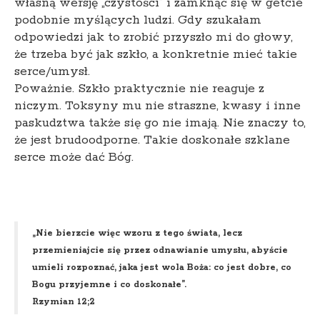
własną wersję „czystości” i zamknąć się w getcie
podobnie myślących ludzi. Gdy szukałam
odpowiedzi jak to zrobić przyszło mi do głowy,
że trzeba być jak szkło, a konkretnie mieć takie
serce/umysł.
Poważnie. Szkło praktycznie nie reaguje z
niczym. Toksyny mu nie straszne, kwasy i inne
paskudztwa także się go nie imają. Nie znaczy to,
że jest brudoodporne. Takie doskonałe szklane
serce może dać Bóg.
„Nie bierzcie więc wzoru z tego świata, lecz
przemieniajcie się przez odnawianie umysłu, abyście
umieli rozpoznać, jaka jest wola Boża: co jest dobre, co
Bogu przyjemne i co doskonałe”.
Rzymian 12;2