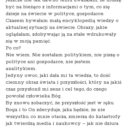
Jeszcze nie tak dawno temu uważałam, że muszę
być na bieżąco z informacjami o tym, co się
dzieje na świecie w polityce, gospodarce.
Czasem bywałam małą encyklopedią wiedzy o
aktualnej sytuacji na świecie. Obrazy, jakie
oglądałam, zdobywając ją na stałe wdrukowały
się w moją pamięć.
Po co?
Nie wiem. Nie zostałam politykiem, nie piszę o
polityce ani gospodarce, nie jestem
analitykiem.
Jedyny owoc, jaki dała mi ta wiedza, to dość
ciemny obraz świata i przyszłości, który na jakiś
czas przysłonił mi sens i cel tego, do czego
powołał człowieka Bóg.
By znowu zobaczyć, że przyszłość jest w ręku
Boga i to On zdecyduje, jaka będzie, że nie
wszystko, co mnie otacza, zmierza do katastrofy
jak twierdzą media i naukowcy – jak nie dziura