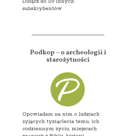
Dołącz do 119 innych
subskrybentów
Podkop – o archeologii i
starożytności
Opowiadam na nim o ludziach
żyjących tysiąclecia temu, ich
codziennym życiu, miejscach
znanych z Biblii, historii