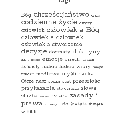
Tagi
chrześcijaństwo
Bóg
ciało
codzienne życie
czyny
człowiek a Bóg
człowiek
człowiek a człowiek
człowiek a stworzenie
decyzje
doktryny
dogmaty
emocje
grzech
duch
judaizm
dziecko
ludzie
ludzie wiary
kościoły
magia
myśli
nauka
modlitwa
miłość
przeszłość
Ojcze nasz
pokuta
post
przykazania
słowa
stworzenie
zasady i
wiara
służba
tradycja
prawa
zło
święta
święta
zwierzęta
w Biblii