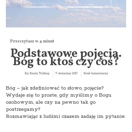
Podstawowe pojęcia.
Bóg to ktoś czy coś?
By
Beata "Podkop
7 września 2017
Brak komentarzy
Bóg – jak zdefiniować to słowo, pojęcie?
Wydaje się to proste, gdy myślimy o Bogu
osobowym, ale czy na pewno tak go
postrzegamy?
Rozmawiając z ludźmi czasem zadaję im pytanie: