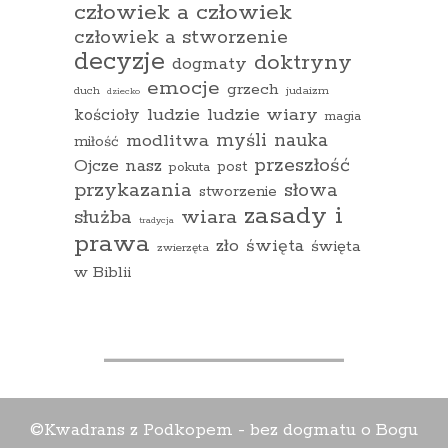
człowiek a człowiek
człowiek a stworzenie
decyzje
doktryny
dogmaty
emocje
grzech
duch
judaizm
dziecko
ludzie
ludzie wiary
kościoły
magia
myśli
nauka
modlitwa
miłość
przeszłość
Ojcze nasz
pokuta
post
przykazania
słowa
stworzenie
zasady i
wiara
służba
tradycja
prawa
zło
święta
święta
zwierzęta
w Biblii
©Kwadrans z Podkopem - bez dogmatu o Bogu