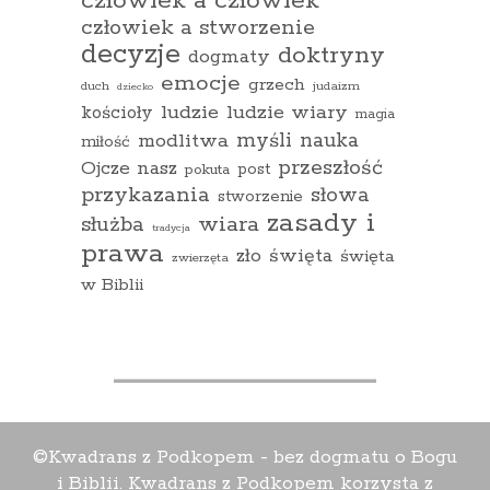
człowiek a człowiek
człowiek a stworzenie
decyzje
doktryny
dogmaty
emocje
grzech
duch
judaizm
dziecko
ludzie
ludzie wiary
kościoły
magia
myśli
nauka
modlitwa
miłość
przeszłość
Ojcze nasz
pokuta
post
przykazania
słowa
stworzenie
zasady i
wiara
służba
tradycja
prawa
zło
święta
święta
zwierzęta
w Biblii
©Kwadrans z Podkopem - bez dogmatu o Bogu
i Biblii. Kwadrans z Podkopem korzysta z