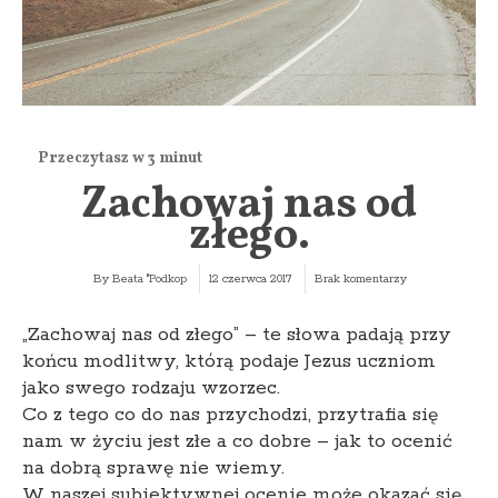
Zachowaj nas od
złego.
By
Beata "Podkop
12 czerwca 2017
Brak komentarzy
„Zachowaj nas od złego” – te słowa padają przy
końcu modlitwy, którą podaje Jezus uczniom
jako swego rodzaju wzorzec.
Co z tego co do nas przychodzi, przytrafia się
nam w życiu jest złe a co dobre – jak to ocenić
na dobrą sprawę nie wiemy.
W naszej subiektywnej ocenie może okazać się,