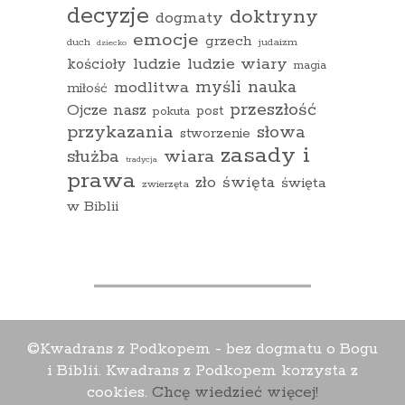
decyzje
doktryny
dogmaty
emocje
grzech
duch
judaizm
dziecko
ludzie
ludzie wiary
kościoły
magia
myśli
nauka
modlitwa
miłość
przeszłość
Ojcze nasz
pokuta
post
przykazania
słowa
stworzenie
zasady i
wiara
służba
tradycja
prawa
zło
święta
święta
zwierzęta
w Biblii
©Kwadrans z Podkopem - bez dogmatu o Bogu
i Biblii. Kwadrans z Podkopem korzysta z
cookies.
Chcę wiedzieć więcej!