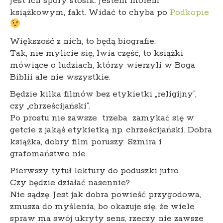
Jest ich spory stosik. Jestem molem
książkowym, fakt. Widać to chyba po
Podkopie
Większość z nich, to będą biografie.
Tak, nie mylicie się, lwia część, to książki
mówiące o ludziach, którzy wierzyli w Boga
Biblii ale nie wszystkie.
Będzie kilka filmów bez etykietki „religijny”,
czy „chrześcijański”.
Po prostu nie zawsze trzeba zamykać się w
getcie z jakąś etykietką np. chrześcijański. Dobra
książka, dobry film poruszy. Szmira i
grafomaństwo nie.
Pierwszy tytuł lektury do poduszki jutro.
Czy będzie działać nasennie?
Nie sądzę. Jest jak dobra powieść przygodowa,
zmusza do myślenia, bo okazuje się, że wiele
spraw ma swój ukryty sens, rzeczy nie zawsze