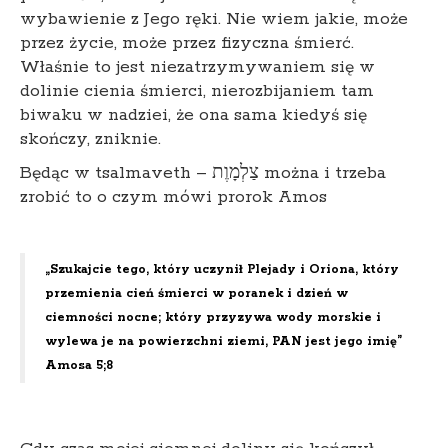
wybawienie z Jego ręki. Nie wiem jakie, może
przez życie, może przez fizyczna śmierć.
Właśnie to jest niezatrzymywaniem się w
dolinie cienia śmierci, nierozbijaniem tam
biwaku w nadziei, że ona sama kiedyś się
skończy, zniknie.
Będąc w tsalmaveth – צַלְמָוֶת można i trzeba
zrobić to o czym mówi prorok Amos
„Szukajcie tego, który uczynił Plejady i Oriona, który
przemienia cień śmierci w poranek i dzień w
ciemności nocne; który przyzywa wody morskie i
wylewa je na powierzchni ziemi, PAN jest jego imię”
Amosa 5;8