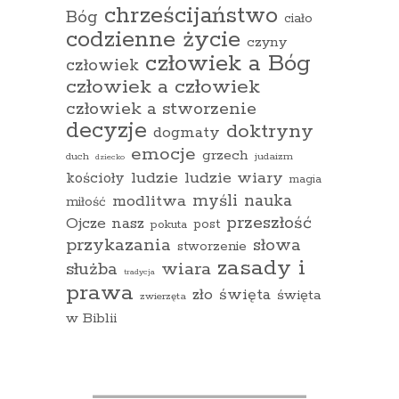
chrześcijaństwo
Bóg
ciało
codzienne życie
czyny
człowiek a Bóg
człowiek
człowiek a człowiek
człowiek a stworzenie
decyzje
doktryny
dogmaty
emocje
grzech
duch
judaizm
dziecko
ludzie
ludzie wiary
kościoły
magia
myśli
nauka
modlitwa
miłość
przeszłość
Ojcze nasz
pokuta
post
przykazania
słowa
stworzenie
zasady i
wiara
służba
tradycja
prawa
zło
święta
święta
zwierzęta
w Biblii