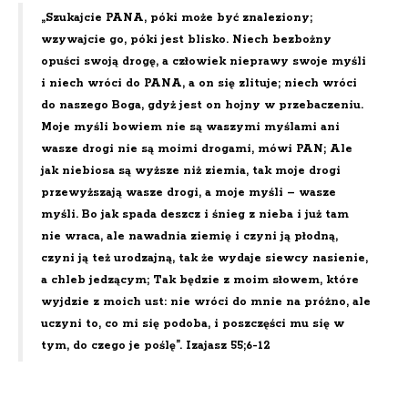
„Szukajcie PANA, póki może być znaleziony;
wzywajcie go, póki jest blisko. Niech bezbożny
opuści swoją drogę, a człowiek nieprawy swoje myśli
i niech wróci do PANA, a on się zlituje; niech wróci
do naszego Boga, gdyż jest on hojny w przebaczeniu.
Moje myśli bowiem nie są waszymi myślami ani
wasze drogi nie są moimi drogami, mówi PAN; Ale
jak niebiosa są wyższe niż ziemia, tak moje drogi
przewyższają wasze drogi, a moje myśli – wasze
myśli. Bo jak spada deszcz i śnieg z nieba i już tam
nie wraca, ale nawadnia ziemię i czyni ją płodną,
czyni ją też urodzajną, tak że wydaje siewcy nasienie,
a chleb jedzącym; Tak będzie z moim słowem, które
wyjdzie z moich ust: nie wróci do mnie na próżno, ale
uczyni to, co mi się podoba, i poszczęści mu się w
tym, do czego je poślę”. Izajasz 55;6-12