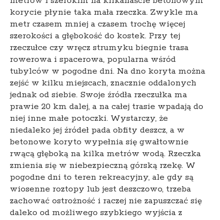
metrów i szerokim na kilkanaście betonowym
korycie płynie taka mała rzeczka. Zwykle ma
metr czasem mniej a czasem trochę więcej
szerokości a głębokość do kostek. Przy tej
rzeczułce czy wręcz strumyku biegnie trasa
rowerowa i spacerowa, popularna wśród
tubylców w pogodne dni. Na dno koryta można
zejść w kilku miejscach, znacznie oddalonych
jednak od siebie. Swoje źródła rzeczułka ma
prawie 20 km dalej, a na całej trasie wpadają do
niej inne małe potoczki. Wystarczy, że
niedaleko jej źródeł pada obfity deszcz, a w
betonowe koryto wypełnia się gwałtownie
rwącą głęboką na kilka metrów wodą. Rzeczka
zmienia się w niebezpieczną górską rzekę. W
pogodne dni to teren rekreacyjny, ale gdy są
wiosenne roztopy lub jest deszczowo, trzeba
zachować ostrożność i raczej nie zapuszczać się
daleko od możliwego szybkiego wyjścia z