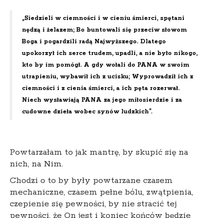
„Siedzieli w ciemności i w cieniu śmierci, spętani
nędzą i żelazem; Bo buntowali się przeciw słowom
Boga i pogardzili radą Najwyższego. Dlatego
upokorzył ich serce trudem, upadli, a nie było nikogo,
kto by im pomógł. A gdy wołali do PANA w swoim
utrapieniu, wybawił ich z ucisku; Wyprowadził ich z
ciemności i z cienia śmierci, a ich pęta rozerwał.
Niech wysławiają PANA za jego miłosierdzie i za
cudowne dzieła wobec synów ludzkich”.
Powtarzałam to jak mantrę, by skupić się na
nich, na Nim.
Chodzi o to by były powtarzane czasem
mechaniczne, czasem pełne bólu, zwątpienia,
czepienie się pewności, by nie stracić tej
pewności, że On jest i koniec końców będzie