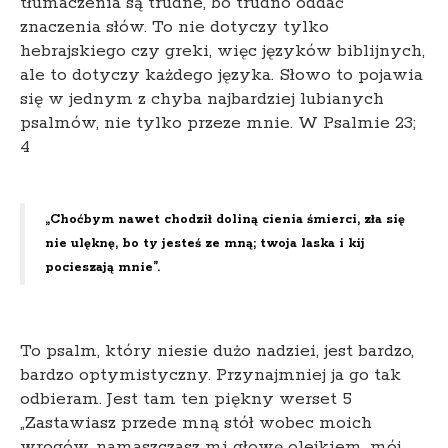
tłumaczenia są trudne, bo trudno oddać
znaczenia słów. To nie dotyczy tylko
hebrajskiego czy greki, więc języków biblijnych,
ale to dotyczy każdego języka. Słowo to pojawia
się w jednym z chyba najbardziej lubianych
psalmów, nie tylko przeze mnie. W Psalmie 23;
4
„Choćbym nawet chodził doliną cienia śmierci, zła się
nie ulęknę, bo ty jesteś ze mną; twoja laska i kij
pocieszają mnie”.
To psalm, który niesie dużo nadziei, jest bardzo,
bardzo optymistyczny. Przynajmniej ja go tak
odbieram. Jest tam ten piękny werset 5
„Zastawiasz przede mną stół wobec moich
wrogów, namaszczasz mi głowę olejkiem, mój