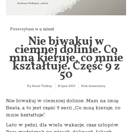
Nie biwakuj w
ciemnej dolinie. Co
mną kieruje, co mnie
kształtuje. Część 9 z
50
By
Beata "Podkop
18 lipca 2025
Brak komentarzy
Nie biwakuj w ciemniej dolinie. Mam na imię
Beata, a to jest część 9 serii „Co mną kieruje, co
mnie kształtuje”.
Lato w pełni, dla wielu wakacje, czas urlopów.
Pora wędrówek po górach, dolinach, łąkach,